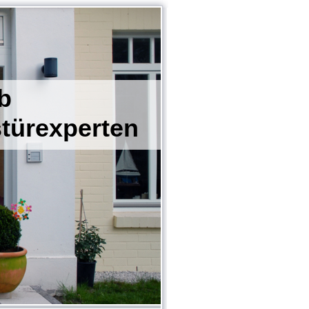
eb
erten