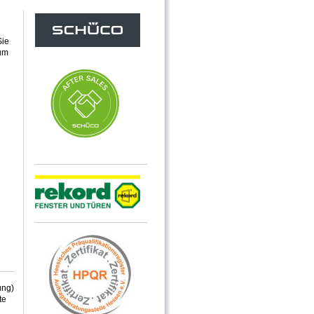
Sie
um
ung)
te