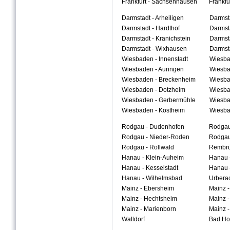
Frankfurt - Sachsenhausen
Frankfu
Darmstadt - Arheiligen
Darms
Darmstadt - Hardthof
Darmst
Darmstadt - Kranichstein
Darmsta
Darmstadt - Wixhausen
Darmsta
Wiesbaden - Innenstadt
Wiesba
Wiesbaden - Auringen
Wiesba
Wiesbaden - Breckenheim
Wiesba
Wiesbaden - Dotzheim
Wiesba
Wiesbaden - Gerbermühle
Wiesba
Wiesbaden - Kostheim
Wiesba
Rodgau - Dudenhofen
Rodga
Rodgau - Nieder-Roden
Rodgau
Rodgau - Rollwald
Rembr
Hanau - Klein-Auheim
Hanau 
Hanau - Kesselstadt
Hanau -
Hanau - Wilhelmsbad
Urbera
Mainz - Ebersheim
Mainz -
Mainz - Hechtsheim
Mainz 
Mainz - Marienborn
Mainz 
Walldorf
Bad Ho