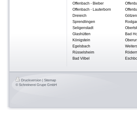
Offenbach - Bieber
Offe
Offenbach - Lauterborn
Offenb
Dreieich
Götzen
Sprendlingen
Rodga
Seligenstadt
Oberts
Glashütten
Bad H
Königstein
Oberur
Egelsbach
Weiters
Rüsselsheim
Röder
Bad Vilbel
Eschbo
Druckversion
|
Sitemap
© Schreinerei Grupe GmbH